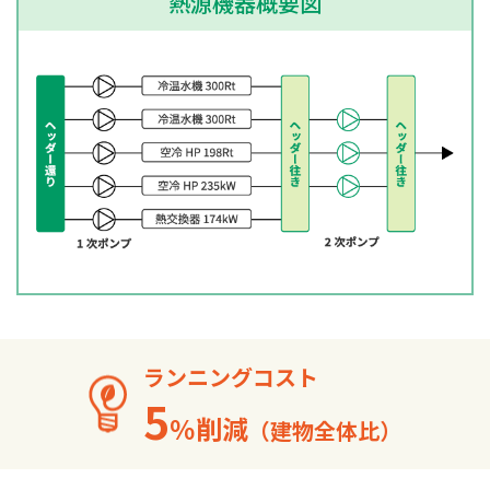
熱源機器概要図
ランニングコスト
5
％削減
（建物全体比）