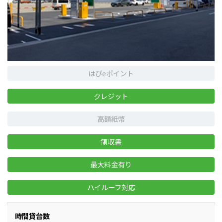
はぴeポイント
クレジット
高額紙幣
領収書
最大料金有り
ハイルーフ対応
時間貸台数