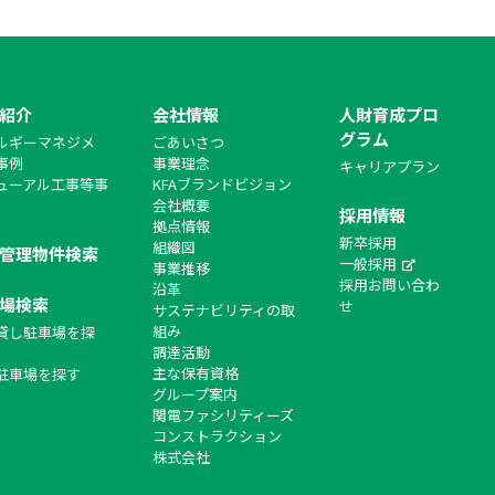
紹介
会社情報
人財育成プロ
グラム
ルギーマネジメ
ごあいさつ
事例
事業理念
キャリアプラン
ューアル工事等事
KFAブランドビジョン
会社概要
採用情報
拠点情報
新卒採用
組織図
管理物件検索
一般採用
事業推移
採用お問い合わ
沿革
場検索
せ
サステナビリティの取
組み
貸し駐車場を探
調達活動
主な保有資格
駐車場を探す
グループ案内
関電ファシリティーズ
コンストラクション
株式会社