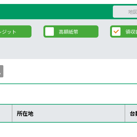
地
レジット
高額紙幣
領収
所在地
台